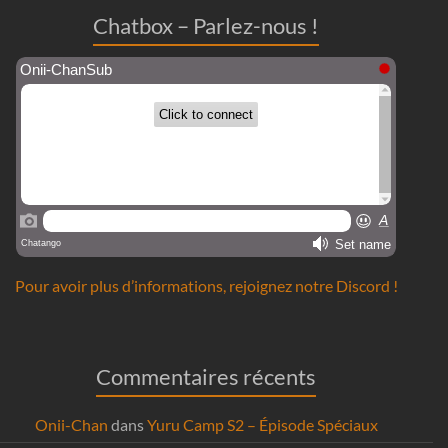
Chatbox – Parlez-nous !
Pour avoir plus d’informations, rejoignez notre Discord !
Commentaires récents
Onii-Chan
dans
Yuru Camp S2 – Épisode Spéciaux