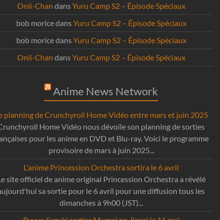
Onii-Chan
dans
Yuru Camp S2 – Épisode Spéciaux
bob morice
dans
Yuru Camp S2 – Épisode Spéciaux
bob morice
dans
Yuru Camp S2 – Épisode Spéciaux
Onii-Chan
dans
Yuru Camp S2 – Épisode Spéciaux
Anime News Network
e planning de Crunchyroll Home Vidéo entre mars et juin 2025
Crunchyroll Home Vidéo nous dévoile son planning de sorties
rançaises pour les anime en DVD et Blu-ray. Voici le programme
provisoire de mars à juin 2025...
L'anime Princession Orchestra sortira le 6 avril
Le site officiel de anime original Princession Orchestra a révélé
aujourd'hui sa sortie pour le 6 avril pour une diffusion tous les
dimanches à 9h00 (JST)...
Ryuya Suzuki sortira Mumei no Jinsei le 16 mai