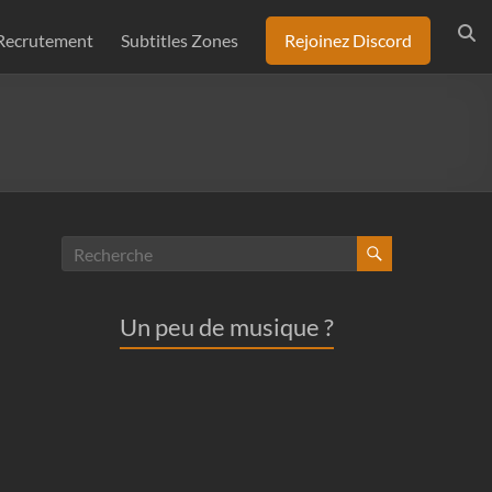
Recrutement
Subtitles Zones
Rejoinez Discord
Un peu de musique ?