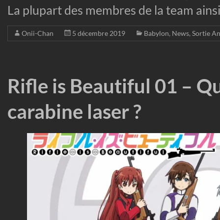
La plupart des membres de la team ain
Onii-Chan
5 décembre 2019
Babylon
,
News
,
Sortie A
Rifle is Beautiful 01 – Q
carabine laser ?