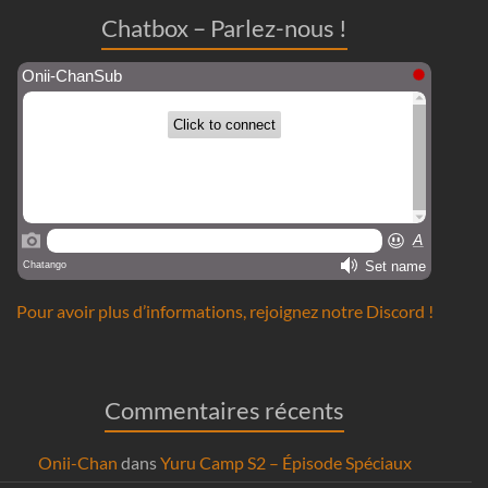
Chatbox – Parlez-nous !
Pour avoir plus d’informations, rejoignez notre Discord !
Commentaires récents
Onii-Chan
dans
Yuru Camp S2 – Épisode Spéciaux