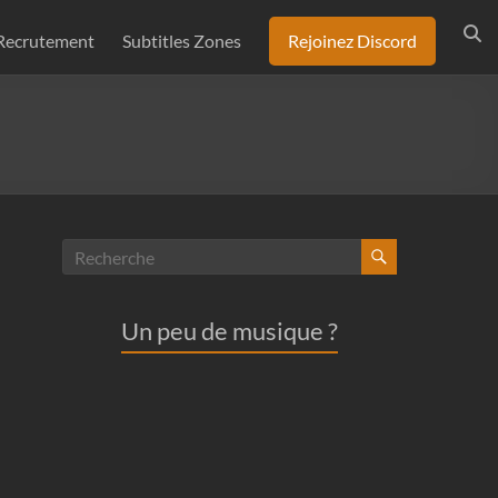
Recrutement
Subtitles Zones
Rejoinez Discord
Un peu de musique ?