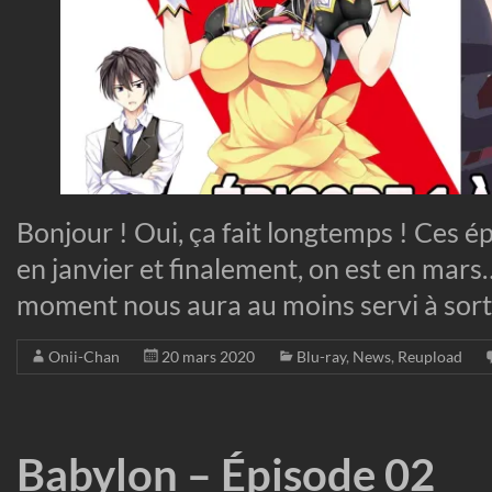
Bonjour ! Oui, ça fait longtemps ! Ces ép
en janvier et finalement, on est en mars
moment nous aura au moins servi à sort
Onii-Chan
20 mars 2020
Blu-ray
,
News
,
Reupload
Babylon – Épisode 02