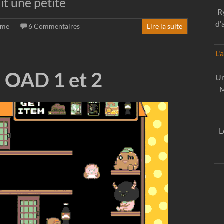
it une petite
R
d'
ime
6 Commentaires
Lire la suite
L'
 OAD 1 et 2
Un
M
L