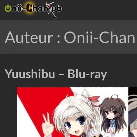
Aller
Onii-
au
ChanSub
contenu
French
Auteur :
Onii-Chan
Fansub
Yuushibu – Blu-ray