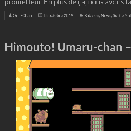
prometteur. En plus de ça, nous avons fa
Onii-Chan
18 octobre 2019
Babylon
,
News
,
Sortie An
Himouto! Umaru-chan –