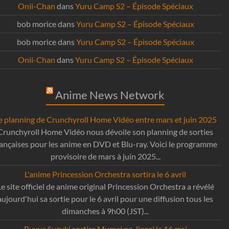
Onii-Chan
dans
Yuru Camp S2 – Épisode Spéciaux
bob morice
dans
Yuru Camp S2 – Épisode Spéciaux
bob morice
dans
Yuru Camp S2 – Épisode Spéciaux
Onii-Chan
dans
Yuru Camp S2 – Épisode Spéciaux
Anime News Network
e planning de Crunchyroll Home Vidéo entre mars et juin 2025
Crunchyroll Home Vidéo nous dévoile son planning de sorties
rançaises pour les anime en DVD et Blu-ray. Voici le programme
provisoire de mars à juin 2025...
L'anime Princession Orchestra sortira le 6 avril
Le site officiel de anime original Princession Orchestra a révélé
aujourd'hui sa sortie pour le 6 avril pour une diffusion tous les
dimanches à 9h00 (JST)...
Ryuya Suzuki sortira Mumei no Jinsei le 16 mai