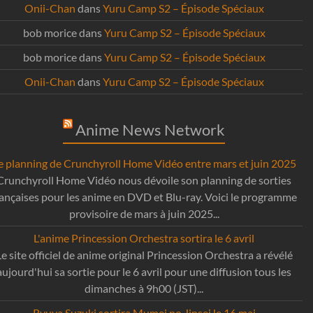
Onii-Chan
dans
Yuru Camp S2 – Épisode Spéciaux
bob morice
dans
Yuru Camp S2 – Épisode Spéciaux
bob morice
dans
Yuru Camp S2 – Épisode Spéciaux
Onii-Chan
dans
Yuru Camp S2 – Épisode Spéciaux
Anime News Network
e planning de Crunchyroll Home Vidéo entre mars et juin 2025
Crunchyroll Home Vidéo nous dévoile son planning de sorties
rançaises pour les anime en DVD et Blu-ray. Voici le programme
provisoire de mars à juin 2025...
L'anime Princession Orchestra sortira le 6 avril
Le site officiel de anime original Princession Orchestra a révélé
aujourd'hui sa sortie pour le 6 avril pour une diffusion tous les
dimanches à 9h00 (JST)...
Ryuya Suzuki sortira Mumei no Jinsei le 16 mai