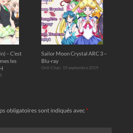
in) – C’est
Sailor Moon Crystal ARC 3 –
mmes les
Blu-ray
CH
Onii-Chan
19 septembre 2019
8
s obligatoires sont indiqués avec
*