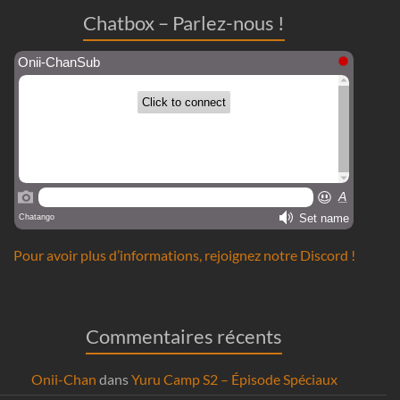
Chatbox – Parlez-nous !
Pour avoir plus d’informations, rejoignez notre Discord !
Commentaires récents
Onii-Chan
dans
Yuru Camp S2 – Épisode Spéciaux