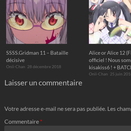
SSSS.Gridman 11 – Bataille
Alice or Alice 12 (F
décisive
officiel ! Nous so
Onii-Chan
28 décembre 2018
kisakiss6 ! + BAT
Onii-Chan
25 juin 201
Laisser un commentaire
Votre adresse e-mail ne sera pas publiée.
Les champ
Commentaire
*