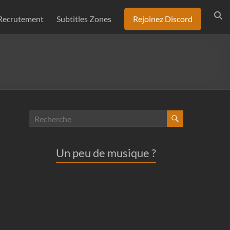
Recrutement
Subtitles Zones
Rejoinez Discord
Un peu de musique ?