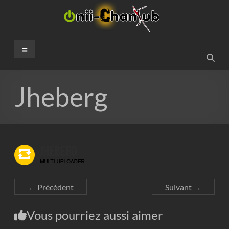
Aller
au
contenu
Onii-
Menu
ChanSub
French
Jheberg
Fansub
← Précédent
Suivant →
Vous pourriez aussi aimer