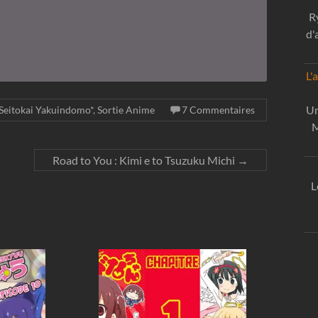
R
d'
L'
Un
Seitokai Yakuindomo*
,
Sortie Anime
7 Commentaires
M
Road to You : Kimi e to Tsuzuku Michi
→
L