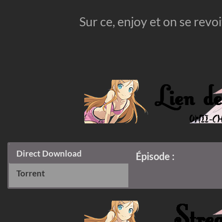
Sur ce, enjoy et on se revo
Direct Download
Épisode :
Torrent
Torrent :