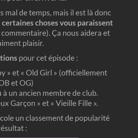
as mal de temps, mais il est là donc
si certaines choses vous paraissent
n commentaire). Ça nous aidera et
iment plaisir.
tions
pour cet épisode :
 » et « Old Girl » (officiellement
 OB et OG)
u à un ancien membre de club.
x Garçon » et « Vieille Fille ».
’école un classement de popularité
résultat :