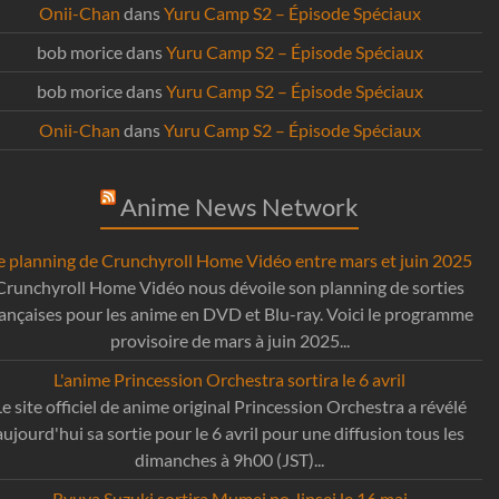
Onii-Chan
dans
Yuru Camp S2 – Épisode Spéciaux
bob morice
dans
Yuru Camp S2 – Épisode Spéciaux
bob morice
dans
Yuru Camp S2 – Épisode Spéciaux
Onii-Chan
dans
Yuru Camp S2 – Épisode Spéciaux
Anime News Network
e planning de Crunchyroll Home Vidéo entre mars et juin 2025
Crunchyroll Home Vidéo nous dévoile son planning de sorties
rançaises pour les anime en DVD et Blu-ray. Voici le programme
provisoire de mars à juin 2025...
L'anime Princession Orchestra sortira le 6 avril
Le site officiel de anime original Princession Orchestra a révélé
aujourd'hui sa sortie pour le 6 avril pour une diffusion tous les
dimanches à 9h00 (JST)...
Ryuya Suzuki sortira Mumei no Jinsei le 16 mai