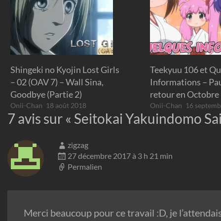
Shingeki no Kyojin Lost Girls
Teekyuu 106 et Q
– 02 (OAV 7) – Wall Sina,
Informations – Pa
Goodbye (Partie 2)
retour en Octobre
Onii-Chan
18 août 2018
Onii-Chan
16 septemb
7 avis sur «
Seitokai Yakuindomo Sai
zigzag
27 décembre 2017 à 3 h 21 min
Permalien
Merci beaucoup pour ce travail :D, je l’attendai