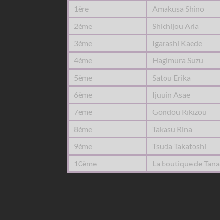
1ère
Amakusa Shino
2ème
Shichijou Aria
3ème
Igarashi Kaede
4ème
Hagimura Suzu
5ème
Satou Erika
6ème
Ijuuin Asae
7ème
Gondou Rikizou
8ème
Takasu Rina
9ème
Tsuda Takatoshi
10ème
La boutique de Tana