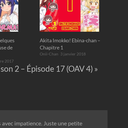
uelques
Akita Imokko! Ebina-chan –
use de
Chapitre 1
Onii-Chan
3 janvier 2018
re 2017
son 2 – Épisode 17 (OAV 4)
»
s avec impatience. Juste une petite