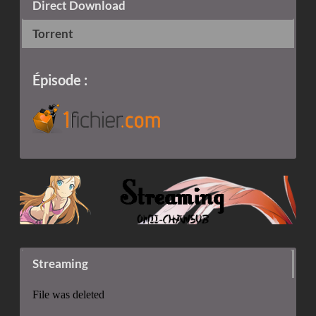
Direct Download
Torrent
Épisode :
Torrent :
Streaming