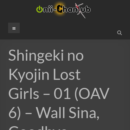
Aller
au
contenu
Onii-
Menu
ChanSub
French
Shingeki no
Fansub
Kyojin Lost
Girls – 01 (OAV
6) – Wall Sina,