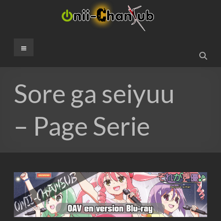
Aller
au
contenu
Onii-
Menu
ChanSub
French
Sore ga seiyuu
Fansub
– Page Serie