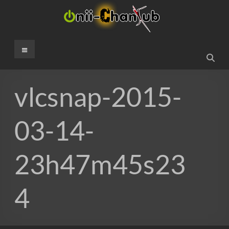
Aller
au
contenu
Onii-
Menu
ChanSub
French
vlcsnap-2015-
Fansub
03-14-
23h47m45s23
4