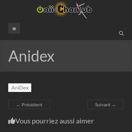
Aller
au
contenu
Onii-
Menu
ChanSub
French
Anidex
Fansub
← Précédent
Suivant →
Vous pourriez aussi aimer