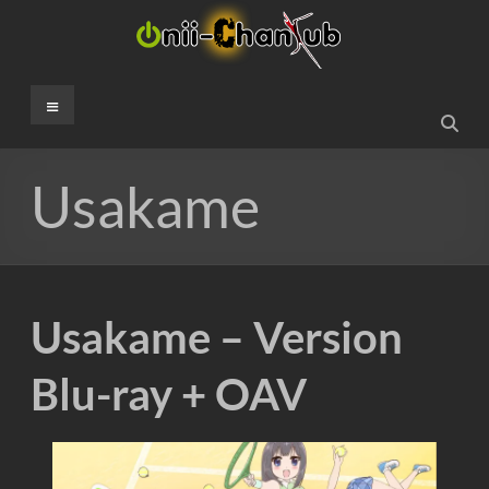
Aller
au
contenu
Onii-
Menu
ChanSub
French
Usakame
Fansub
Usakame – Version
Blu-ray + OAV