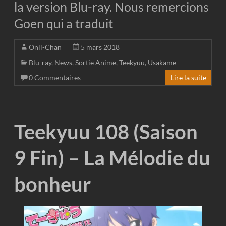
la version Blu-ray. Nous remercions
Goen qui a traduit
Onii-Chan
5 mars 2018
Blu-ray
,
News
,
Sortie Anime
,
Teekyuu
,
Usakame
0 Commentaires
Lire la suite
Teekyuu 108 (Saison
9 Fin) – La Mélodie du
bonheur