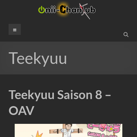
Aller
au
contenu
Onii-
Menu
ChanSub
French
Teekyuu
Fansub
Teekyuu Saison 8 –
OAV