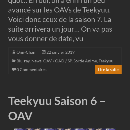
avancé sur les OAVs de Teekyuu.
Voici donc ceux de la saison 7. La
suite arrivera un jour… On va pas
vous donner de date, vu
Onii-Chan
22 janvier 2019
Blu-ray
,
News
,
OAV / OAD / SP
,
Sortie Anime
,
Teekyuu
0 Commentaires
Lire la suite
Teekyuu Saison 6 –
OAV