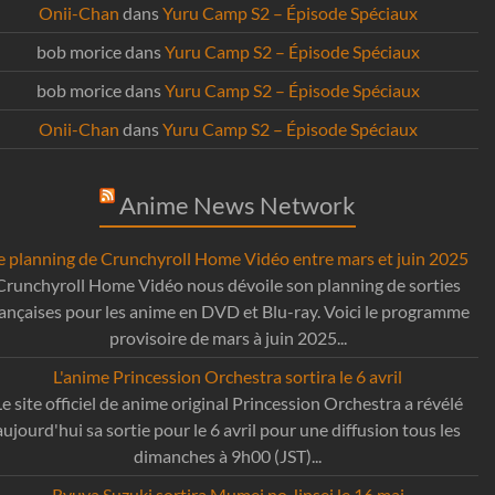
Onii-Chan
dans
Yuru Camp S2 – Épisode Spéciaux
bob morice
dans
Yuru Camp S2 – Épisode Spéciaux
bob morice
dans
Yuru Camp S2 – Épisode Spéciaux
Onii-Chan
dans
Yuru Camp S2 – Épisode Spéciaux
Anime News Network
e planning de Crunchyroll Home Vidéo entre mars et juin 2025
Crunchyroll Home Vidéo nous dévoile son planning de sorties
rançaises pour les anime en DVD et Blu-ray. Voici le programme
provisoire de mars à juin 2025...
L'anime Princession Orchestra sortira le 6 avril
Le site officiel de anime original Princession Orchestra a révélé
aujourd'hui sa sortie pour le 6 avril pour une diffusion tous les
dimanches à 9h00 (JST)...
Ryuya Suzuki sortira Mumei no Jinsei le 16 mai