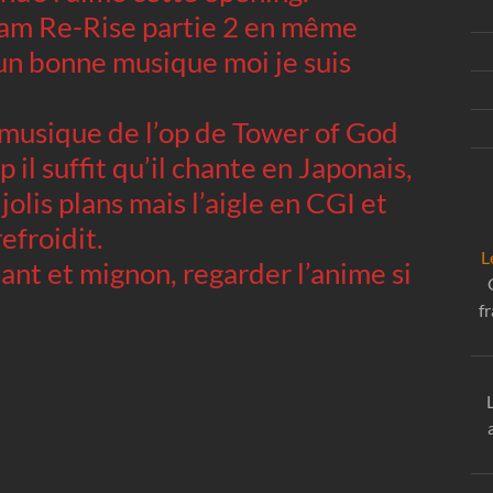
dam Re-Rise partie 2 en même
n bonne musique moi je suis
 musique de l’op de Tower of God
il suffit qu’il chante en Japonais,
olis plans mais l’aigle en CGI et
refroidit.
L
ant et mignon, regarder l’anime si
f