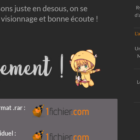
 sons juste en desous, on se
R
d'
 visionnage et bonne écoute !
L'
Un
M
L
mat .rar :
iduel :