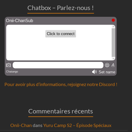
Chatbox – Parlez-nous !
Pour avoir plus d’informations, rejoignez notre Discord !
Commentaires récents
Onii-Chan
dans
Yuru Camp S2 – Épisode Spéciaux