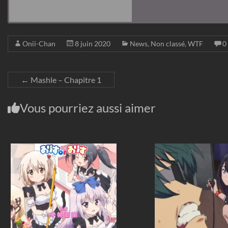
Torrent :
Onii-Chan
8 juin 2020
News
,
Non classé
,
WTF
0
←
Mashle – Chapitre 1
Vous pourriez aussi aimer