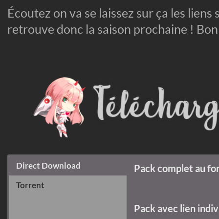
Écoutez on va se laissez sur ça les liens
retrouve donc la saison prochaine ! Bon
Direct Download
Pack complet au for
Torrent
Pack avec lien indiv