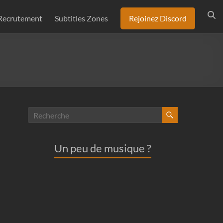
Recrutement
Subtitles Zones
Rejoinez Discord
Un peu de musique ?